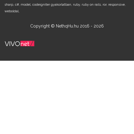
sharp,
c#,
model,
codeigniter gyakorlatban,
ruby,
ruby on rails,
ror,
responsive,
weboldal,
Copyright © NethqHu.hu 2016 - 2026