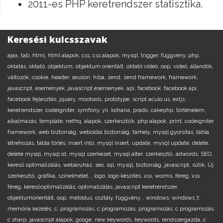
2011-es PHP keretrendszer statisztika.
Keresési kulcsszavak
ajax,
tab,
html,
html alapok,
css,
css alapok,
mysql,
trigger,
függvény,
php,
oktatás,
oktató,
objektum,
objektum orientált,
oktató videó,
oop,
videó,
állandók,
változók,
cookie,
header,
session,
hiba,
zend,
zend framework,
framework,
javascript,
esemenyek,
javascript esemenyek,
api,
facebook,
facebook api,
facebook fejlesztés,
jquery,
mootools,
prototype,
script.aculo.us,
extjs,
keretrendszer,
codeigniter,
symfony,
yii,
kohana,
prado,
cakephp,
történelem,
alkalmazás,
template,
nethq,
alapok,
szerkesztők,
php alapok,
print,
codeigniter
framework,
web biztonság,
weboldal biztonság,
tárhely,
mysql gyorsítás,
tábla
létrehozás,
tábla törlés,
insert into,
mysql insert,
update,
mysql update,
delete,
delete mysql,
mysql id,
mysql szerkezet,
mysql alter,
szerkesztő,
adwords,
SEO,
kereső optimalizálás,
webáruház,
seo,
sql,
mysql,
biztonság,
javascript,
sütik,
Új
szerkesztő,
grafika,
színelmélet,
,
logo,
logo készítés,
xss,
worms,
féreg,
xss
féreg,
keresőoptimalizálás,
optimalizálás,
javascript keretrendszer,
objektumorientált,
oop,
metódus,
osztály,
függvény,
,
windows,
windows 7,
memória kezelés,
c,
programozás,
c programozás,
programozás,
c programozás,
c sharp,
javascript alapok,
googe,
new keywords,
keywords,
rendszergazda,
c