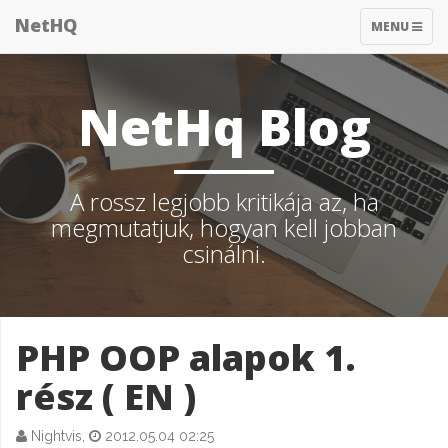
NetHQ
TOGGLE
MENU
NAVIGATIO
NetHq Blog
A rossz legjobb kritikája az, ha
megmutatjuk, hogyan kell jobban
csinálni.
PHP OOP alapok 1.
rész ( EN )
Nightvis,
2012.05.04 02:25