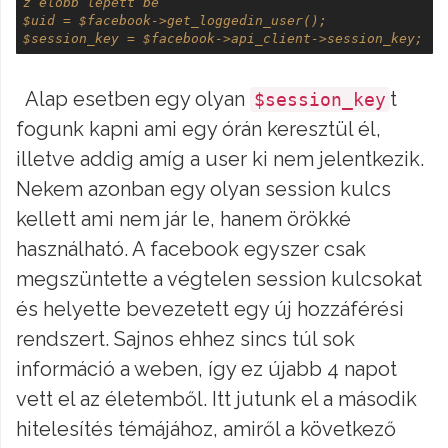
z előbb lépett be 
$uid = $facebook->get_loggedin_user(); 
$session_key = $facebook->api_client->session_key;
Alap esetben egy olyan
t
$session_key
fogunk kapni ami egy órán keresztül él,
illetve addig amíg a user ki nem jelentkezik.
Nekem azonban egy olyan session kulcs
kellett ami nem jár le, hanem örökké
használható. A facebook egyszer csak
megszüntette a végtelen session kulcsokat
és helyette bevezetett egy új hozzáférési
rendszert. Sajnos ehhez sincs túl sok
információ a weben, így ez újabb 4 napot
vett el az életemből. Itt jutunk el a második
hitelesítés témájához, amiről a következő