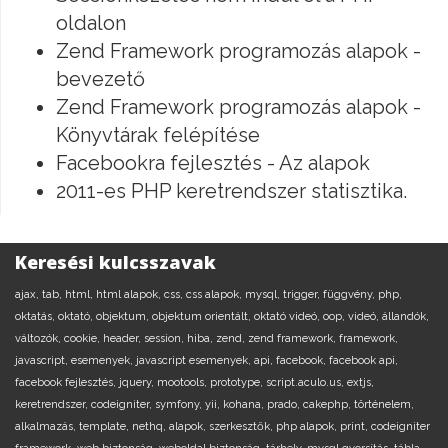
oldalon
Zend Framework programozás alapok -
bevezető
Zend Framework programozás alapok -
Könyvtárak felépítése
Facebookra fejlesztés - Az alapok
2011-es PHP keretrendszer statisztika.
Keresési kulcsszavak
ajax,
tab,
html,
html alapok,
css,
css alapok,
mysql,
trigger,
függvény,
php,
oktatás,
oktató,
objektum,
objektum orientált,
oktató videó,
oop,
videó,
állandók,
változók,
cookie,
header,
session,
hiba,
zend,
zend framework,
framework,
javascript,
esemenyek,
javascript esemenyek,
api,
facebook,
facebook api,
facebook fejlesztés,
jquery,
mootools,
prototype,
script.aculo.us,
extjs,
keretrendszer,
codeigniter,
symfony,
yii,
kohana,
prado,
cakephp,
történelem,
alkalmazás,
template,
nethq,
alapok,
szerkesztők,
php alapok,
print,
codeigniter