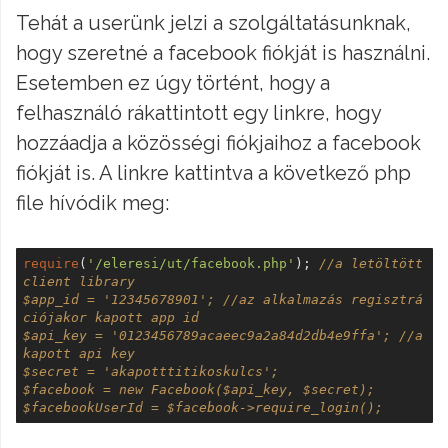
Tehát a userünk jelzi a szolgáltatásunknak,
hogy szeretné a facebook fiókját is használni.
Esetemben ez úgy történt, hogy a
felhasználó rákattintott egy linkre, hogy
hozzáadja a közösségi fiókjaihoz a facebook
fiókját is. A linkre kattintva a következő php
file hívódik meg:
require
(
'/eleresi/ut/facebook.php'
); 
//a letöltött 
client library 
$app_id = '12345678901'; //az alkalmazás regisztrá
ciójakor kapott app id 
$api_key = '0123456789acaeec9a2a84d2db4e9ffa'; //a 
kapott api key 
$secret = 'akapotttitikoskulcs'; 
$facebook = new Facebook($api_key, $secret); 
$facebookUserId = $facebook->require_login();