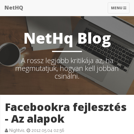
NetHQ
TOGGLE
MENU
NAVIGATIO
NetHq Blog
A rossz legjobb kritikája az, ha
megmutatjuk, hogyan kell jobban
csinálni.
Facebookra fejlesztés
- Az alapok
Nightvis,
2012.05.04 02:56