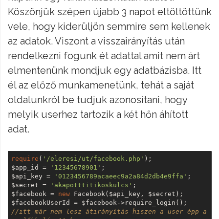
Köszönjük szépen újabb 3 napot eltöltöttünk
vele, hogy kiderüljön semmire sem kellenek
az adatok. Viszont a visszairányítás után
rendelkezni fogunk ét adattal amit nem árt
elmentenünk mondjuk egy adatbázisba. Itt
él az előző munkamenetünk, tehát a saját
oldalunkról be tudjuk azonosítani, hogy
melyik userhez tartozik a két hőn áhított
adat.
require
(
'/eleresi/ut/facebook.php'
); 
$app_id = 
'12345678901'
; 
$api_key = 
'0123456789acaeec9a2a84d2db4e9ffa'
; 
$secret = 
'akapotttitikoskulcs'
; 
$facebook = 
new
 Facebook($api_key, $secret);
$facebookUserId = $facebook->require_login(); 
//itt már nem lesz átirányítás hiszen a user épp a