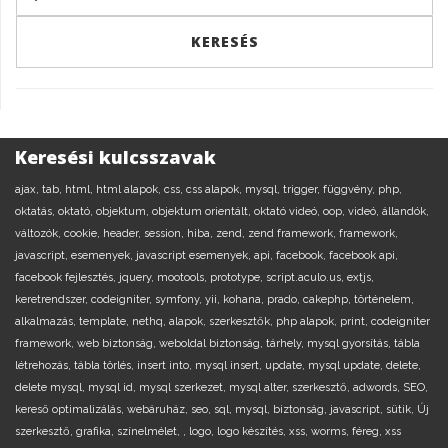
Keresési kulcsszavak
ajax,
tab,
html,
html alapok,
css,
css alapok,
mysql,
trigger,
függvény,
php,
oktatás,
oktató,
objektum,
objektum orientált,
oktató videó,
oop,
videó,
állandók,
változók,
cookie,
header,
session,
hiba,
zend,
zend framework,
framework,
javascript,
esemenyek,
javascript esemenyek,
api,
facebook,
facebook api,
facebook fejlesztés,
jquery,
mootools,
prototype,
script.aculo.us,
extjs,
keretrendszer,
codeigniter,
symfony,
yii,
kohana,
prado,
cakephp,
történelem,
alkalmazás,
template,
nethq,
alapok,
szerkesztők,
php alapok,
print,
codeigniter
framework,
web biztonság,
weboldal biztonság,
tárhely,
mysql gyorsítás,
tábla
létrehozás,
tábla törlés,
insert into,
mysql insert,
update,
mysql update,
delete,
delete mysql,
mysql id,
mysql szerkezet,
mysql alter,
szerkesztő,
adwords,
SEO,
kereső optimalizálás,
webáruház,
seo,
sql,
mysql,
biztonság,
javascript,
sütik,
Új
szerkesztő,
grafika,
színelmélet,
,
logo,
logo készítés,
xss,
worms,
féreg,
xss