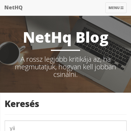
NetHQ
TOGGLE
MENU
NAVIGATIO
NetHq Blog
A rossz legjobb kritikája az, ha
megmutatjuk, hogyan kell jobban
csinálni.
Keresés