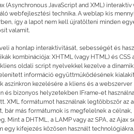
ax (Asynchronous JavaScript and XML) interaktí
áló webfejlesztési technika. A weblap kis mennyi
rben, így a lapot nem kell újratölteni minden eg
ít valamit.
veli a honlap interaktivitását, sebességét és has
ikák kombinációja: XHTML (vagy HTML) és CSS a t
liens oldali script nyelvekkel kezelve a dinami
lenített információ együttműködésének kialak
k aszinkron kezelésére a kliens és a webszerver
n és bizonyos helyzetekben IFrame-et haszná
tt. XML formátumot használnak legtöbbször az ad
t, bár más formátumok is megfelelnek a célnak,
g. Mint a DHTML, a LAMP vagy az SPA, az Ajax 
 egy kifejezés közösen használt technológiákra