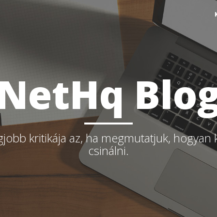
NetHq Blo
gjobb kritikája az, ha megmutatjuk, hogyan 
csinálni.