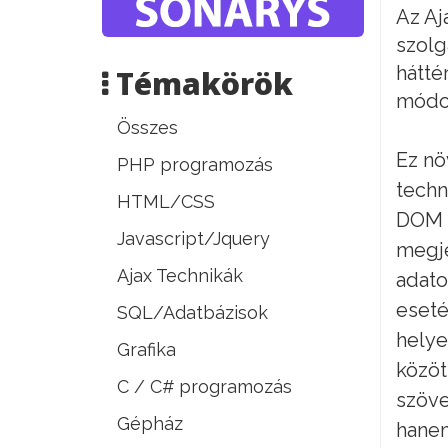
Az Aj
szolg
hátté
Témakörök
módos
Összes
Ez nö
PHP programozás
techn
HTML/CSS
DOM k
Javascript/Jquery
megje
Ajax Technikák
adato
eseté
SQL/Adatbázisok
helye
Grafika
közöt
C / C# programozás
szöve
Gépház
hanem