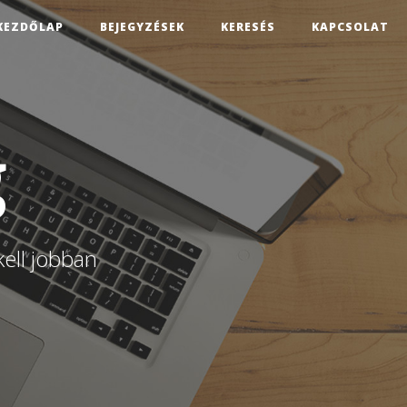
KEZDŐLAP
BEJEGYZÉSEK
KERESÉS
KAPCSOLAT
g
kell jobban