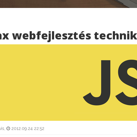
ax webfejlesztés technik
is,
2012.09.24 22:52