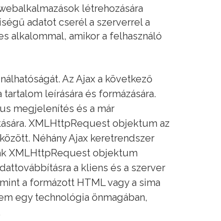
v webalkalmazások létrehozására
ségű adatot cserél a szerverrel a
yes alkalommal, amikor a felhasználó
ználhatóságát. Az Ajax a következő
artalom leírására és formázására.
kus megjelenítés és a már
ítására. XMLHttpRequest objektum az
 között. Néhány Ajax keretrendszer
lnak XMLHttpRequest objektum
attovábbításra a kliens és a szerver
 mint a formázott HTML vagy a sima
sem egy technológia önmagában,
.