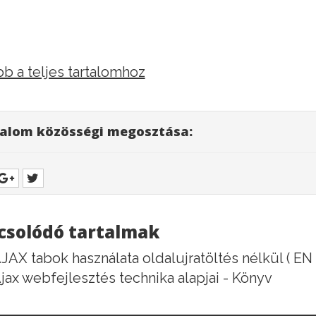
b a teljes tartalomhoz
alom közösségi megosztása:
csolódó tartalmak
JAX tabok használata oldalujratöltés nélkül ( EN 
jax webfejlesztés technika alapjai - Könyv