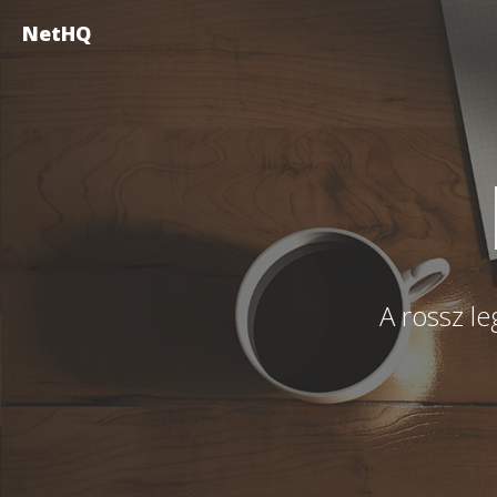
NetHQ
A rossz le