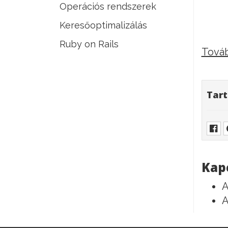
Operációs rendszerek
Keresőoptimalizálás
Ruby on Rails
Továb
Tart
Kap
A
A