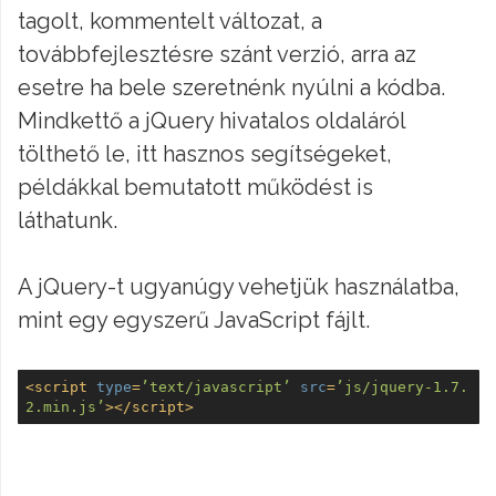
tagolt, kommentelt változat, a
továbbfejlesztésre szánt verzió, arra az
esetre ha bele szeretnénk nyúlni a kódba.
Mindkettő a jQuery hivatalos oldaláról
tölthető le, itt hasznos segítségeket,
példákkal bemutatott működést is
láthatunk.
A jQuery-t ugyanúgy vehetjük használatba,
mint egy egyszerű JavaScript fájlt.
<
script
type
=
’text/javascript’
src
=
’js/jquery-1.7.
2.min.js’
>
</
script
>