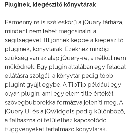
Pluginek, kiegészítő könyvtárak
Bármennyire is széleskörű a jQuery tárháza,
mindent nem lehet megcsinálni a
segítségével. Itt jönnek képbe a kiegészítő
pluginek, könyvtárak. Ezekhez mindig
szükség van az alap jQuery-re, a nélkül nem
működnek. Egy plugin általában egy feladat
ellátásra szolgál, a könyvtár pedig több
plugint gyűjt egybe. A TipTip például egy
olyan plugin, ami egy elem title értékét
szövegbuborékká formázva jeleníti meg. A
jQuery UI és a jQWidgets pedig különböző,
a felhasználói felülethez kapcsolódó
függvényeket tartalmazó könyvtárak.