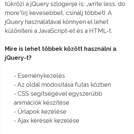
tükrözi a jQuery szlogenje is: „write less, do
more”(írj kevesebbet, csinálj többet). A
jQuery használatával könnyen el lehet
különíteni a JavaScript-et és a HTML-t.
Mire is lehet többek között használni a
jQuery-t?
- Eseménykezelés
- Az oldal módosítása futás közben
- CSS segítségével egyszerűbb
animációk készítése
- Űrlapok kezelése
- Ajax kérések kezelése