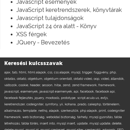
Javascript események
JavaScript keretrendszerek, könyvtárak
Javascript tulajdonságok
JavaScript 24 óra alatt - Könyv
XSS férgek
JQuery - Bevezetés
Keresési kulcsszavak
ajax,
tab,
html,
html alapok,
css,
css alapok,
mysql,
trigger,
függvény,
php,
oktatás,
oktató,
objektum,
objektum orientált,
oktató videó,
oop,
videó,
állandók,
változók,
cookie,
header,
session,
hiba,
zend,
zend framework,
framework,
javascript,
esemenyek,
javascript esemenyek,
api,
facebook,
facebook api,
facebook fejlesztés,
jquery,
mootools,
prototype,
script.aculo.us,
extjs,
keretrendszer,
codeigniter,
symfony,
yii,
kohana,
prado,
cakephp,
történelem,
alkalmazás,
template,
nethq,
alapok,
szerkesztők,
php alapok,
print,
codeigniter
framework,
web biztonság,
weboldal biztonság,
tárhely,
mysql gyorsítás,
tábla
létrehozás,
tábla törlés,
insert into,
mysql insert,
update,
mysql update,
delete,
delete mysql,
mysql id,
mysql szerkezet,
mysql alter,
szerkesztő,
adwords,
SEO,