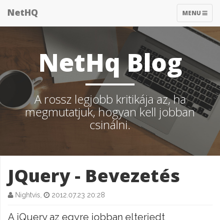
NetHQ
TOGGLE
MENU
NAVIGATIO
NetHq Blog
A rossz legjobb kritikája az, ha
megmutatjuk, hogyan kell jobban
csinálni.
JQuery - Bevezetés
Nightvis,
2012.07.23 20:28
A jQuery az egyre jobban elterjedt