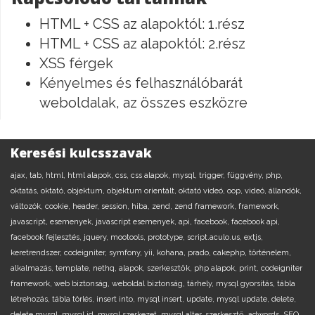
HTML + CSS az alapoktól: 1.rész
HTML + CSS az alapoktól: 2.rész
XSS férgek
Kényelmes és felhasználóbarát
weboldalak, az összes eszközre
Keresési kulcsszavak
ajax,
tab,
html,
html alapok,
css,
css alapok,
mysql,
trigger,
függvény,
php,
oktatás,
oktató,
objektum,
objektum orientált,
oktató videó,
oop,
videó,
állandók,
változók,
cookie,
header,
session,
hiba,
zend,
zend framework,
framework,
javascript,
esemenyek,
javascript esemenyek,
api,
facebook,
facebook api,
facebook fejlesztés,
jquery,
mootools,
prototype,
script.aculo.us,
extjs,
keretrendszer,
codeigniter,
symfony,
yii,
kohana,
prado,
cakephp,
történelem,
alkalmazás,
template,
nethq,
alapok,
szerkesztők,
php alapok,
print,
codeigniter
framework,
web biztonság,
weboldal biztonság,
tárhely,
mysql gyorsítás,
tábla
létrehozás,
tábla törlés,
insert into,
mysql insert,
update,
mysql update,
delete,
delete mysql,
mysql id,
mysql szerkezet,
mysql alter,
szerkesztő,
adwords,
SEO,