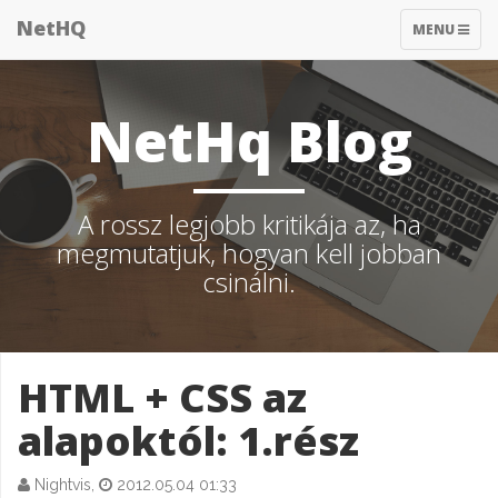
NetHQ
TOGGLE
MENU
NAVIGATIO
NetHq Blog
A rossz legjobb kritikája az, ha
megmutatjuk, hogyan kell jobban
csinálni.
HTML + CSS az
alapoktól: 1.rész
Nightvis,
2012.05.04 01:33