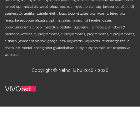
kereső optimalizálás,
webáruház,
seo,
sql,
mysql,
biztonság,
javascript,
sütik,
Új
szerkesztő,
grafika,
színelmélet,
,
logo,
logo készítés,
xss,
worms,
féreg,
xss
féreg,
keresőoptimalizálás,
optimalizálás,
javascript keretrendszer,
objektumorientált,
oop,
metódus,
osztály,
függvény,
,
windows,
windows 7,
memória kezelés,
c,
programozás,
c programozás,
programozás,
c programozás,
c sharp,
javascript alapok,
googe,
new keywords,
keywords,
rendszergazda,
c
sharp,
c#,
model,
codeigniter gyakorlatban,
ruby,
ruby on rails,
ror,
responsive,
weboldal,
Copyright © NethqHu.hu 2016 - 2026