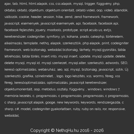
ajax,
tab,
html,
html alapok,
css,
css alapok,
mysql,
trigger,
függvény,
php,
oktatás,
oktató,
objektum,
objektum orientált,
oktató videó,
oop,
videó,
állandók,
változók,
cookie,
header,
session,
hiba,
zend,
zend framework,
framework,
javascript,
esemenyek,
javascript esemenyek,
api,
facebook,
facebook api,
facebook fejlesztés,
jquery,
mootools,
prototype,
script.aculo.us,
extjs,
keretrendszer,
codeigniter,
symfony,
yii,
kohana,
prado,
cakephp,
történelem,
alkalmazás,
template,
nethq,
alapok,
szerkesztők,
php alapok,
print,
codeigniter
framework,
web biztonság,
weboldal biztonság,
tárhely,
mysql gyorsítás,
tábla
létrehozás,
tábla törlés,
insert into,
mysql insert,
update,
mysql update,
delete,
delete mysql,
mysql id,
mysql szerkezet,
mysql alter,
szerkesztő,
adwords,
SEO,
kereső optimalizálás,
webáruház,
seo,
sql,
mysql,
biztonság,
javascript,
sütik,
Új
szerkesztő,
grafika,
színelmélet,
,
logo,
logo készítés,
xss,
worms,
féreg,
xss
féreg,
keresőoptimalizálás,
optimalizálás,
javascript keretrendszer,
objektumorientált,
oop,
metódus,
osztály,
függvény,
,
windows,
windows 7,
memória kezelés,
c,
programozás,
c programozás,
programozás,
c programozás,
c sharp,
javascript alapok,
googe,
new keywords,
keywords,
rendszergazda,
c
sharp,
c#,
model,
codeigniter gyakorlatban,
ruby,
ruby on rails,
ror,
responsive,
weboldal,
Copyright © NethqHu.hu 2016 - 2026