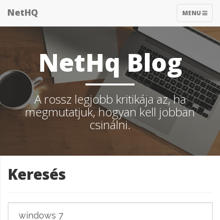
NetHQ
TOGGLE
MENU
NAVIGATIO
NetHq Blog
A rossz legjobb kritikája az, ha
megmutatjuk, hogyan kell jobban
csinálni.
Keresés